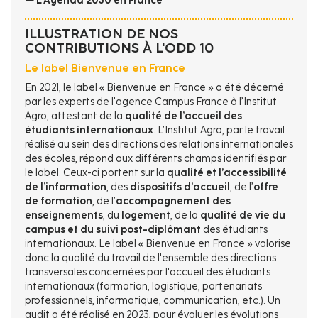
—
L'Agenda 2030 en France
ILLUSTRATION DE NOS
CONTRIBUTIONS À L'ODD 10
Le label Bienvenue en France
En 2021, le label « Bienvenue en France » a été décerné
par les experts de l'agence Campus France à l’Institut
Agro, attestant de la
qualité de l’accueil des
étudiants internationaux
. L’Institut Agro, par le travail
réalisé au sein des directions des relations internationales
des écoles, répond aux différents champs identifiés par
le label. Ceux-ci portent sur la
qualité et l’accessibilité
de l’information
, des
dispositifs d’accueil
, de l’
offre
de formation
, de l’
accompagnement des
enseignements
, du
logement
, de la
qualité de vie du
campus et du suivi post-diplômant
des étudiants
internationaux. Le label « Bienvenue en France » valorise
donc la qualité du travail de l'ensemble des directions
transversales concernées par l'accueil des étudiants
internationaux (formation, logistique, partenariats
professionnels, informatique, communication, etc.). Un
audit a été réalisé en 2023, pour évaluer les évolutions