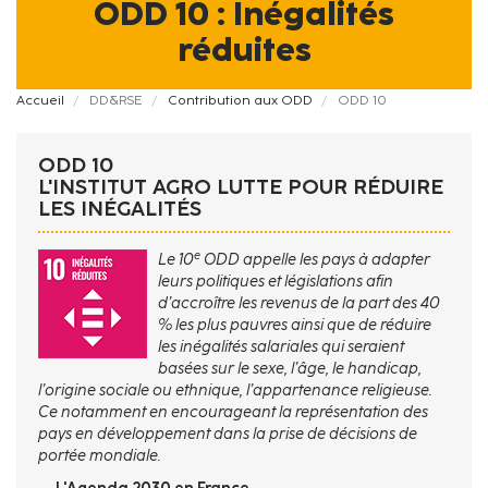
ODD 10 : Inégalités
réduites
Fil
Accueil
DD&RSE
Contribution aux ODD
ODD 10
d'Ariane
ODD 10
L'INSTITUT AGRO LUTTE POUR RÉDUIRE
LES INÉGALITÉS
e
Le 10
ODD appelle les pays à adapter
leurs politiques et législations afin
d’accroître les revenus de la part des 40
% les plus pauvres ainsi que de réduire
les inégalités salariales qui seraient
basées sur le sexe, l’âge, le handicap,
l’origine sociale ou ethnique, l’appartenance religieuse.
Ce notamment en encourageant la représentation des
pays en dé
veloppement dans la prise de décisions de
portée mondiale.