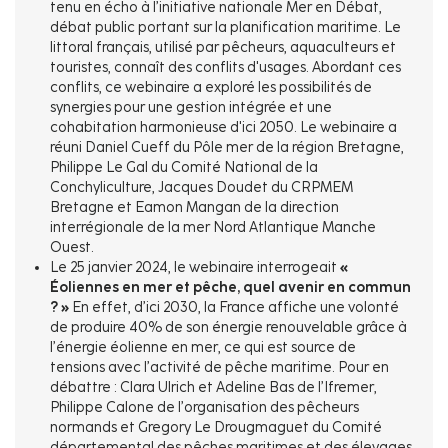
tenu en écho à l’initiative nationale Mer en Débat,
débat public portant sur la planification maritime. Le
littoral français, utilisé par pêcheurs, aquaculteurs et
touristes, connaît des conflits d'usages. Abordant ces
conflits, ce webinaire a exploré les possibilités de
synergies pour une gestion intégrée et une
cohabitation harmonieuse d'ici 2050. Le webinaire a
réuni Daniel Cueff du Pôle mer de la région Bretagne,
Philippe Le Gal du Comité National de la
Conchyliculture, Jacques Doudet du CRPMEM
Bretagne et Eamon Mangan de la direction
interrégionale de la mer Nord Atlantique Manche
Ouest.
Le 25 janvier 2024, le webinaire interrogeait
«
Éoliennes en mer et pêche, quel avenir en commun
? »
En effet, d’ici 2030, la France affiche une volonté
de produire 40% de son énergie renouvelable grâce à
l’énergie éolienne en mer, ce qui est source de
tensions avec l’activité de pêche maritime. Pour en
débattre : Clara Ulrich et Adeline Bas de l’Ifremer,
Philippe Calone de l’organisation des pêcheurs
normands et Gregory Le Drougmaguet du Comité
départemental des pêches maritimes et des élevages