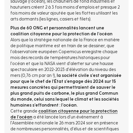
sauvage (l’océan), les chalutiers de fond industriels et
hauturiers créent 2 à 3 fois moins d’emplois et presque 2
fois moins de valeur ajoutée que les flottes utilisant les
arts dormants (les lignes, casiers et filets).
Plus de 60 ONG et personnalités lancent une
coalition citoyenne pour la protection de l’océan
Alors que la stratégie nationale de la France en matière
de politique maritime est en train de se dessiner, que
l’observatoire européen Copernicus enregistre chaque
mois des records de températures historiques pour
l’océan et que la NASA vient d’alerter sur une hausse
spectaculaire en 2022-2023 d’élévation du niveau des
mers (0,76 cm par an !),
la société civile s’est organisée
pour que le chef de l’État s’engage dès 2024 sur 15
mesures concrètes qui permettraient de sauver le
plus grand puits de carbone, le plus grand Commun
du monde, celui sans lequel le climat et les sociétés
humaines s’effondrent : l’océan.
Cette grande
coalition citoyenne pour la protection
de l’océan
a été lancée lors d’un événement à
l’Assemblée nationale le 26 mars 2024 soir en présence
de nombreuses personnalités, d’élus et de scientifiques