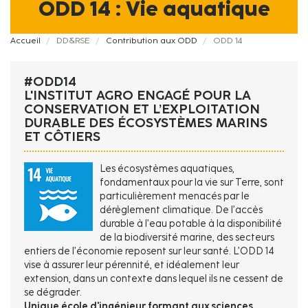
ODD 14 : Vie aquatique
Fil
Accueil
DD&RSE
Contribution aux ODD
ODD 14
d'Ariane
#ODD14
L'INSTITUT AGRO ENGAGÉ POUR LA
CONSERVATION ET L’EXPLOITATION
DURABLE DES ÉCOSYSTÈMES MARINS
ET CÔTIERS
Les écosystèmes aquatiques,
fondamentaux pour la vie sur Terre, sont
particulièrement menacés par le
dérèglement climatique. De l’accès
durable à l’eau potable à la disponibilité
de la biodiversité marine, des secteurs
entiers de l’économie reposent sur leur santé. L’ODD 14
vise à assurer leur pérennité, et idéalement leur
extension, dans un contexte dans lequel ils ne cessent de
se dégrader.
Unique école d'ingénieur formant aux sciences