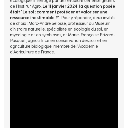
écologique, interrogé par des étudiants et enseignants
de l’Institut Agro.
Le 11 janvier 2024, la question posée
était "Le sol : comment protéger et valoriser une
ressource inestimable ?".
Pour y répondre, deux invités
de choix : Marc-André Selosse, professeur du Muséum
d’histoire naturelle, spécialiste en écologie du sol, en
mycologie et en symbioses, et Marie-Françoise Brizard-
Pasquet, agricultrice en conservation des sols et en
agriculture biologique, membre de l’Académie
d’Agriculture de France.