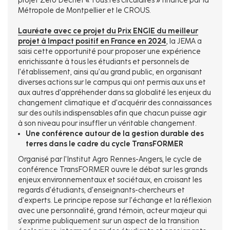
projet Zéro Déchet « Tous.tes circulaires » financé par la
Métropole de Montpellier et le CROUS.
Lauréate avec ce projet du Prix ENGIE du
meilleur
projet à Impact positif en France en 2024
, la JEMA a
saisi cette opportunité pour proposer une expérience
enrichissante à tous les étudiants et personnels de
l’établissement, ainsi qu’au grand public, en organisant
diverses actions sur le campus qui ont permis aux uns et
aux autres d’appréhender dans sa globalité les enjeux du
changement climatique et d’acquérir des connaissances
sur des outils indispensables afin que chacun puisse agir
à son niveau pour insuffler un véritable changement.
Une conférence autour de la gestion durable des
terres dans le cadre du cycle TransFORMER
Organisé par l'Institut Agro Rennes-Angers, le cycle de
conférence TransFORMER ouvre le débat sur les grands
enjeux environnementaux et sociétaux, en croisant les
regards d’étudiants, d’enseignants-chercheurs et
d’experts. Le principe repose sur l’échange et la réflexion
avec une personnalité, grand témoin, acteur majeur qui
s’exprime publiquement sur un aspect de la transition