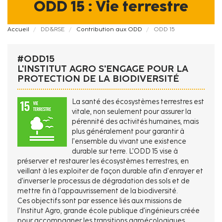
ODD 15 : Vie terrestre
Fil
Accueil
DD&RSE
Contribution aux ODD
ODD 15
d'Ariane
#ODD15
L'INSTITUT AGRO S'ENGAGE POUR LA
PROTECTION DE LA BIODIVERSITÉ
La santé des écosystèmes terrestres est
vitale, non seulement pour assurer la
pérennité des activités humaines, mais
plus généralement pour garantir à
l’ensemble du vivant une existence
durable sur terre. L’ODD 15 vise à
préserver et restaurer les écosystèmes terrestres, en
veillant à les exploiter de façon durable afin d’enrayer et
d’inverser le processus de dégradation des sols et de
mettre fin à l’appauvrissement de la biodiversité.
Ces objectifs sont par essence liés aux missions de
l’Institut Agro, grande école publique d’ingénieurs créée
pour accompagner les transitions agroécologiques,