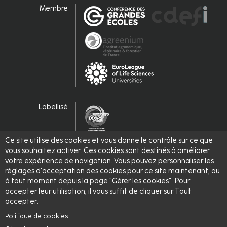
Membre
Labellisé
Ce site utilise des cookies et vous donne le contrôle sur ce que
vous souhaitez activer. Ces cookies sont destinés à améliorer
votre expérience de navigation. Vous pouvez personnaliser les
réglages d'acceptation des cookies pour ce site maintenant, ou
à tout moment depuis la page "Gérer les cookies". Pour
© 2026 -
L'Institut Agro - Institut national d'enseignement
accepter leur utilisation, il vous suffit de cliquer sur Tout
supérieur pour l'agriculture, l'alimentation et l'environnement
accepter.
Politique de cookies