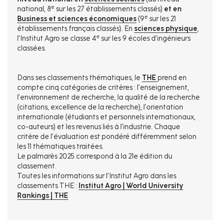
e
national, 8
sur les 27 établissements classés)
et en
e
Business et sciences économiques
(9
sur les 21
établissements français classés). En
sciences physique
,
e
l’Institut Agro se classe 4
sur les 9 écoles d’ingénieurs
classées.
Dans ses classements thématiques, le
THE
prend en
compte cinq catégories de critères : l’enseignement,
l’environnement de recherche, la qualité de la recherche
(citations, excellence de la recherche), l’orientation
internationale (étudiants et personnels internationaux,
co-auteurs) et les revenus liés à l’industrie. Chaque
critère de l’évaluation est pondéré différemment selon
les 11 thématiques traitées.
Le palmarès 2025 correspond à la 21e édition du
classement.
Toutes les informations sur l’Institut Agro dans les
classements THE :
Institut Agro | World University
Rankings | THE