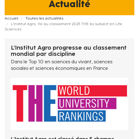
Actualité
Fil
Accueil
Toutes les actualités
L’Institut Agro, 9e au classement 2025 THE by subject en Life
d'Ariane
Sciences
L’Institut Agro progresse au classement
mondial par discipline
Dans le Top 10 en sciences du vivant, sciences
sociales et sciences économiques en France
L’Institut Agro est classé dans 5 champs