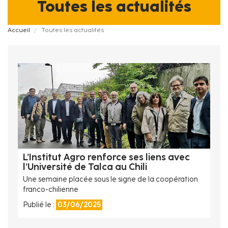
Toutes les actualités
Fil
Accueil
Toutes les actualités
d'Ariane
L’Institut Agro renforce ses liens avec
l’Université de Talca au Chili
Une semaine placée sous le signe de la coopération
franco-chilienne
Publié le :
03/06/2025