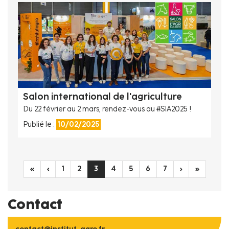
Salon international de l'agriculture
Du 22 février au 2 mars, rendez-vous au #SIA2025 !
Publié le :
10/02/2025
Pagination
Première
«
Page
‹
Page
1
Page
2
Page
3
Page
4
Page
5
Page
6
Page
7
Page
›
Dernière
»
page
précédente
courante
suivante
page
Contact